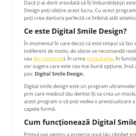
Dacă ți-ai dorit vreodată să îți îmbunătățești este
Design poți obține acest lucru. Cu acest program
poți crea dantura perfectă ce îmbină atât esteticul
Ce este Digital Smile Design?
În momentul în care decizi că este timpul să faci
indiferent de motiv, de obicei se recomandă real
sau
din compozit
). În urma
consultației
, în funcți
vor sugera care este cea mai bună opțiune, însă 
pas:
Digital Smile Design.
Digital smile design este un program ultramodern
prin care medicul tău dentist îți va crea un mocku
acest program o să poți vedea o previzualizare a 
capete formă.
Cum funcționează Digital Smil
Primul pas pentru a proiecta noul tău zâmbet est