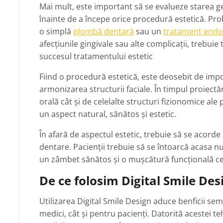
Mai mult, este important să se evalueze starea ge
înainte de a începe orice procedură estetică. Pro
o simplă
plombă dentară
sau un
tratament end
afecțiunile gingivale sau alte complicații, trebuie
succesul tratamentului estetic
Fiind o procedură estetică, este deosebit de impo
armonizarea structurii faciale. În timpul proiectă
orală cât și de celelalte structuri fizionomice al
un aspect natural, sănătos și estetic.
În afară de aspectul estetic, trebuie să se acorde a
dentare. Pacienții trebuie să se întoarcă acasa 
un zâmbet sănătos și o mușcătură funcțională ce 
De ce folosim Digital Smile Des
Utilizarea Digital Smile Design aduce benficii sem
medici, cât și pentru pacienți. Datorită acestei 