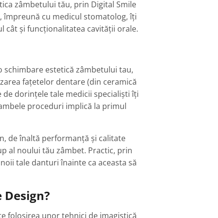
tica zâmbetului tău, prin Digital Smile
, împreună cu medicul stomatolog, îți
 cât și funcționalitatea cavității orale.
 o schimbare estetică zâmbetului tau,
izarea fațetelor dentare (din ceramică
e de dorințele tale medicii specialiști îți
ambele proceduri implică la primul
, de înaltă performanță și calitate
p al noului tău zâmbet. Practic, prin
noii tale danturi înainte ca aceasta să
e Design?
e folosirea unor tehnici de imagistică