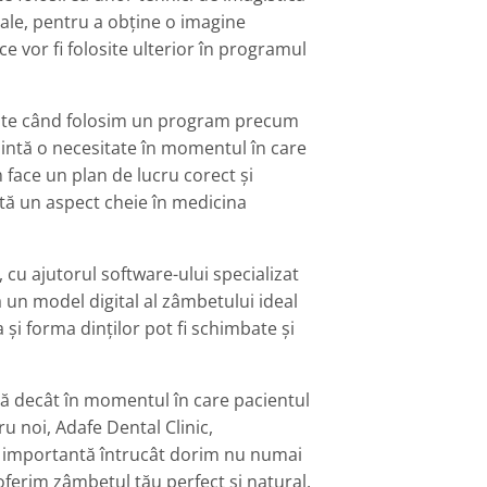
orale, pentru a obține o imagine
ce vor fi folosite ulterior în programul
tante când folosim un program precum
ezintă o necesitate în momentul în care
face un plan de lucru corect și
ntă un aspect cheie în medicina
 cu ajutorul software-ului specializat
 un model digital al zâmbetului ideal
și forma dinților pot fi schimbate și
ă decât în momentul în care pacientul
 noi, Adafe Dental Clinic,
e importantă întrucât dorim nu numai
i oferim zâmbetul tău perfect și natural.