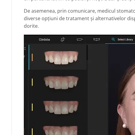
De asemenea, prin comunicare, medicul stomato
diverse opțiuni de tratament și alternativelor dis
dorite.