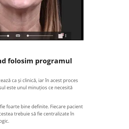
ând folosim programul
ază ca și clinică, iar în acest proces
esul este unul minuțios ce necesită
fie foarte bine definite. Fiecare pacient
cestea trebuie să fie centralizate în
ogic.