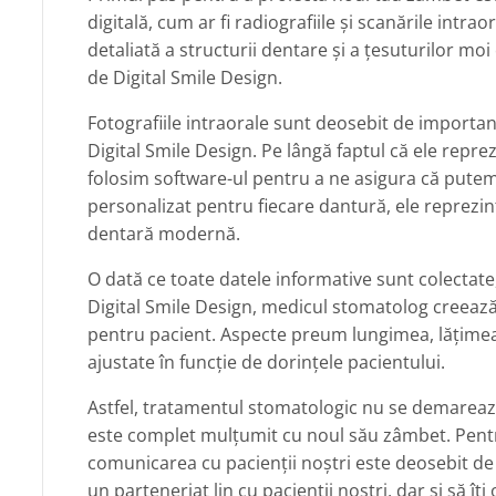
digitală, cum ar fi radiografiile și scanările intra
detaliată a structurii dentare și a țesuturilor moi 
de Digital Smile Design.
Fotografiile intraorale sunt deosebit de impor
Digital Smile Design. Pe lângă faptul că ele repr
folosim software-ul pentru a ne asigura că putem 
personalizat pentru fiecare dantură, ele reprezi
dentară modernă.
O dată ce toate datele informative sunt colectate,
Digital Smile Design, medicul stomatolog creează
pentru pacient. Aspecte preum lungimea, lățimea 
ajustate în funcție de dorințele pacientului.
Astfel, tratamentul stomatologic nu se demareaz
este complet mulțumit cu noul său zâmbet. Pentru
comunicarea cu pacienții noștri este deosebit d
un parteneriat lin cu pacienții noștri, dar și să îț