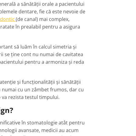
nerală a sănătății orale a pacientului
blemele dentare, fie că este nevoie de
odontic
(de canal) mai complex,
 tratate în prealabil pentru a asigura
rtant să luăm în calcul simetria și
rii se ține cont nu numai de cavitatea
e pacientului pentru a armoniza și reda
tenție și funcționalității și sănătății
nu numai cu un zâmbet frumos, dar cu
va rezista testul timpului.
ign?
nificative în stomatologie atât pentru
tehnologii avansate, medicii au acum