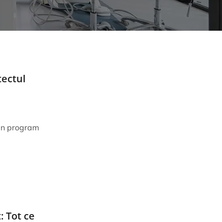
tectul
 un program
: Tot ce