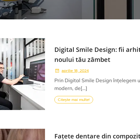
Digital Smile Design: fii arhi
noului tău zâmbet
aprilie 18, 2024
Prin Digital Smile Design înțelegem
modern, de[…]
Citește mai multe!
Fațete dentare din compozit