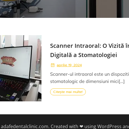
Scanner Intraoral: O Vizită
Digitală a Stomatologiei
aprilie 19, 2024
Scanner-ul intraoral este un dispozit
stomatologic de dimensiuni mici[…]
Citește mai multe!
 adafedentalclinic.com. Created with ❤ using WordPress a