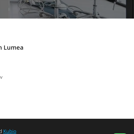
 în Lumea
iv
nd
Kubio