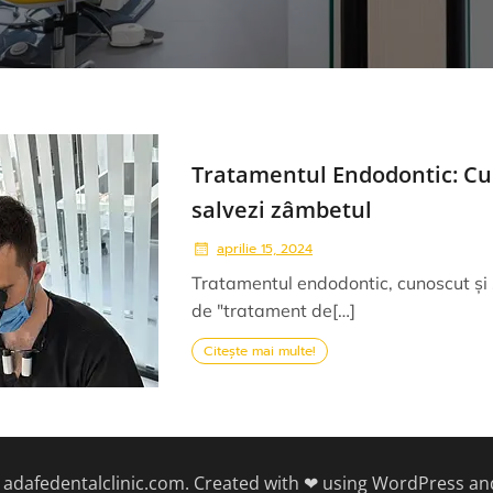
Tratamentul Endodontic: Cum
salvezi zâmbetul
aprilie 15, 2024
Tratamentul endodontic, cunoscut și
de "tratament de[…]
Citește mai multe!
 adafedentalclinic.com. Created with ❤ using WordPress a