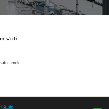
 să iți
 sub numele
nd
Kubio