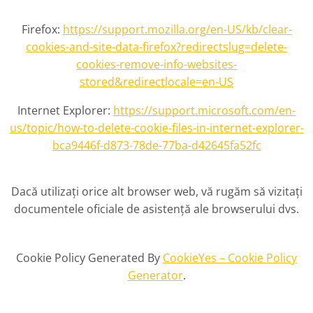
Firefox:
https://support.mozilla.org/en-US/kb/clear-
cookies-and-site-data-firefox?redirectslug=delete-
cookies-remove-info-websites-
stored&redirectlocale=en-US
Internet Explorer:
https://support.microsoft.com/en-
us/topic/how-to-delete-cookie-files-in-internet-explorer-
bca9446f-d873-78de-77ba-d42645fa52fc
Dacă utilizați orice alt browser web, vă rugăm să vizitați
documentele oficiale de asistență ale browserului dvs.
Cookie Policy Generated By
CookieYes – Cookie Policy
Generator
.