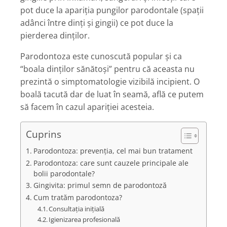
pot duce la apariția pungilor parodontale (spații
adânci între dinți și gingii) ce pot duce la
pierderea dinților.
Parodontoza este cunoscută popular și ca
“boala dinților sănătoși” pentru că aceasta nu
prezintă o simptomatologie vizibilă incipient. O
boală tacută dar de luat în seamă, află ce putem
să facem în cazul apariției acesteia.
Cuprins
Parodontoza: prevenția, cel mai bun tratament
Parodontoza: care sunt cauzele principale ale
bolii parodontale?
Gingivita: primul semn de parodontoză
Cum tratăm parodontoza?
Consultația inițială
Igienizarea profesională