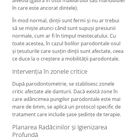
alveolă (gaura în osul maxilarului sau mandibulei
în care este ancorat dintele).
În mod normal, dinții sunt fermi și nu ar trebui
să se miște atunci când sunt supuși presiunii
normale, cum ar fi în timpul mestecatului. Cu
toate acestea, în cazul bolilor parodontale osul
și țesuturile care susțin dinții sunt afectate, ceea
ce duce la o creștere a mobilității parodontale.
Intervenția în zonele critice
După parodontometrie, se stablisesc zonele
critic afectate ale danturii. Dacă există zone în
care adâncimea pungilor parodontale este mai
mare de 6mm, se aplică un protocol specific de
tratament care include șase ședințe de terapie.
Planarea Radăcinilor și Igienizarea
Profundă