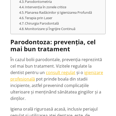
Parodontometria
Intervenția în zonele critice
Planarea Radăcinilor și Igienizarea Profundă
Terapia prin Laser
Chirurgia Parodontală
Monitorizare și Îngrijire Continuă
Parodontoza: prevenția, cel
mai bun tratament
În cazul bolii parodontale, prevenția reprezintă
cel mai bun tratament. Vizitele regulate la
dentist pentru un
consult regulat
și o
igienizare
profesională
pot prinde boala din stadii
incipiente, astfel prevenind complicațiile
ulterioare și menținând sănătatea gingiilor și a
dinților.
Igiena orală riguroasă acasă, inclusiv periajul
regulat și utilizarea aței dentare, este, de