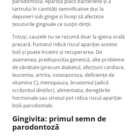
parodontoză. Apariția placii bacteriene și a
tartrului în cantități semnificative duc la
depuneri sub gingie și încep să afecteze
țesuturile gingivale ce susțin dinții.
Totuși, cauzele nu se rezumă doar la igiena orală
precară. Fumatul ridică riscul apariției acestei
boli și poate încetini și recuperarea. De
asemenea, predispoziția genetică, alte probleme
de sănătate (precum diabetul, afecțiuni cardiace,
leucemia, artrita, osteoporoza, deficiențe de
vitamina C), menopauza, bruxismul (adică
scrâșnitul dinților), alimentația, dereglările
hormonale sau stresul pot ridica riscul apariției
bolii parodontale.
Gingivita: primul semn de
parodontoză