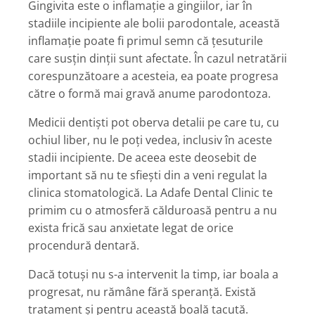
Gingivita este o inflamație a gingiilor, iar în
stadiile incipiente ale bolii parodontale, această
inflamație poate fi primul semn că țesuturile
care susțin dinții sunt afectate. În cazul netratării
corespunzătoare a acesteia, ea poate progresa
către o formă mai gravă anume parodontoza.
Medicii dentiști pot oberva detalii pe care tu, cu
ochiul liber, nu le poți vedea, inclusiv în aceste
stadii incipiente. De aceea este deosebit de
important să nu te sfiești din a veni regulat la
clinica stomatologică. La Adafe Dental Clinic te
primim cu o atmosferă călduroasă pentru a nu
exista frică sau anxietate legat de orice
procendură dentară.
Dacă totuși nu s-a intervenit la timp, iar boala a
progresat, nu rămâne fără speranță. Există
tratament și pentru această boală tacută.