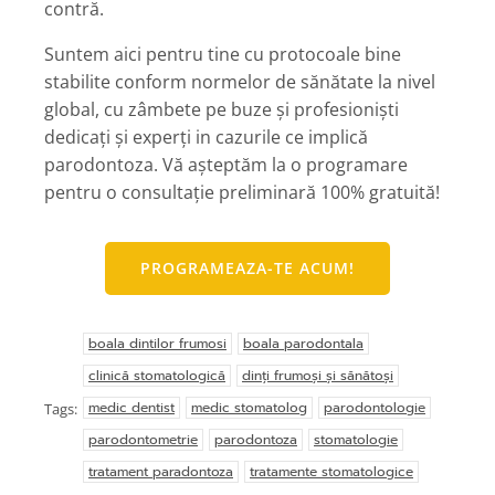
contră.
Suntem aici pentru tine cu protocoale bine
stabilite conform normelor de sănătate la nivel
global, cu zâmbete pe buze și profesioniști
dedicați și experți in cazurile ce implică
parodontoza. Vă așteptăm la o programare
pentru o consultație preliminară 100% gratuită!
PROGRAMEAZA-TE ACUM!
boala dintilor frumosi
boala parodontala
clinică stomatologică
dinți frumoși și sănătoși
medic dentist
medic stomatolog
parodontologie
Tags:
parodontometrie
parodontoza
stomatologie
tratament paradontoza
tratamente stomatologice