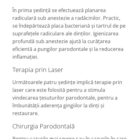
În prima ședință se efectuează planarea
radiculară sub anestezie a radăcinilor. Practic,
se îndepărtează placa bacteriană și tartrul de pe
suprafețele radiculare ale dinților. Igienizarea
profundă sub anestezie ajută la curățarea
eficientă a pungilor parodontale și la reducerea
inflamației.
Terapia prin Laser
Următoarele patru ședințe implică terapie prin
laser care este folosită pentru a stimula
vindecarea țesuturilor parodontale, pentru a
îmbunătății aderența gingiilor la dinți și
restaurare.
Chirurgia Parodontală
Pentru cazurile mai severe sau în cazurile în care